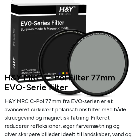
H&Y MRC C-Pol Filter 77mm
EVO-Serie filter
H&Y MRC C-Pol 77mm fra EVO-serien er et
avanceret cirkulært polarisationsfilter med både
skruegevind og magnetisk fatning. Filteret
reducerer refleksioner, øger farvemætning og
giver skarpere billeder ideelt til landskaber, vand og