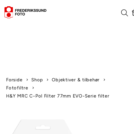
1-2 dages levering
Fri fragt over 600,-
Leverer til udlandet
Siden 1970
Afhent gratis i butikken
Forside
Shop
Objektiver & tilbehør
Fotofiltre
H&Y MRC C-Pol Filter 77mm EVO-Serie filter