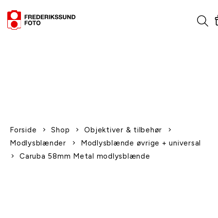
1-2 dages levering
Fri fragt over 600,-
Leverer til udlandet
Siden 1970
Afhent gratis i butikken
Forside
Shop
Objektiver & tilbehør
Modlysblænder
Modlysblænde øvrige + universal
Caruba 58mm Metal modlysblænde