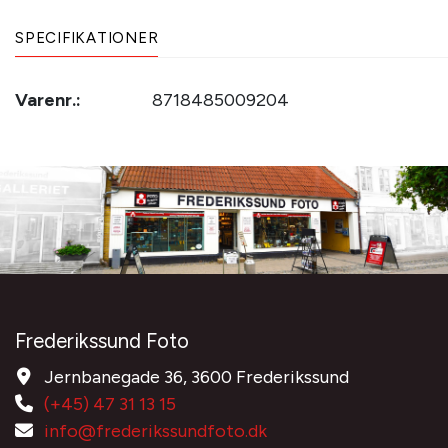
SPECIFIKATIONER
Varenr.:
8718485009204
Frederikssund Foto
Jernbanegade 36, 3600 Frederikssund
(+45) 47 31 13 15
info@frederikssundfoto.dk