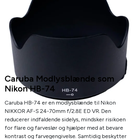
Caruba Modlysblænde som
Nikon HB-74
Caruba HB-74 er en modlysblænde til Nikon
NIKKOR AF-S 24-70mm f/2.8E ED VR. Den
reducerer indfaldende sidelys, mindsker risikoen
for flare og farveslør og hjælper med at bevare
kontrast og farvegengivelse. Samtidig beskytter