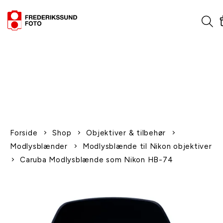
1-2 dages levering
Fri fragt over 600,-
Leverer til udlandet
Siden 1970
Afhent gratis i butikken
Forside
Shop
Objektiver & tilbehør
Modlysblænder
Modlysblænde til Nikon objektiver
Caruba Modlysblænde som Nikon HB-74