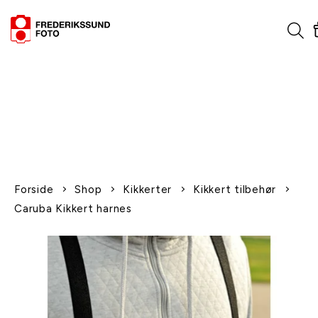
1-2 dages levering
Fri fragt over 600,-
Leverer til udlandet
Siden 1970
Afhent gratis i butikken
Forside
Shop
Kikkerter
Kikkert tilbehør
Caruba Kikkert harnes