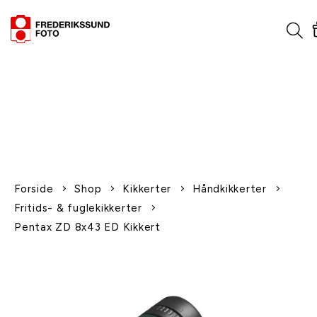
1-2 dages levering
Fri fragt over 600,-
Leverer til udlandet
Siden 1970
Afhent gratis i butikken
Forside
Shop
Kikkerter
Håndkikkerter
Fritids- & fuglekikkerter
Pentax ZD 8x43 ED Kikkert