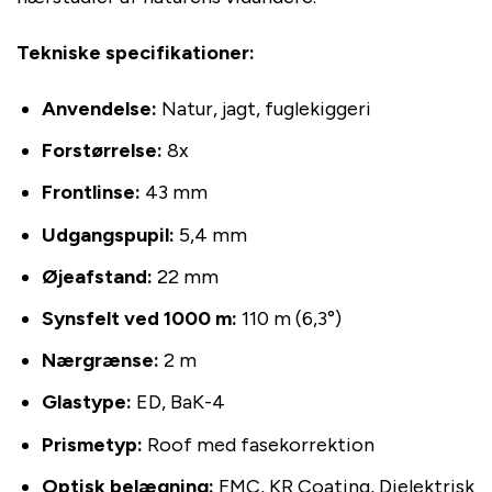
Tekniske specifikationer:
Anvendelse:
Natur, jagt, fuglekiggeri
Forstørrelse:
8x
Frontlinse:
43 mm
Udgangspupil:
5,4 mm
Øjeafstand:
22 mm
Synsfelt ved 1000 m:
110 m (6,3°)
Nærgrænse:
2 m
Glastype:
ED, BaK-4
Prismetyp:
Roof med fasekorrektion
Optisk belægning:
FMC, KR Coating, Dielektrisk